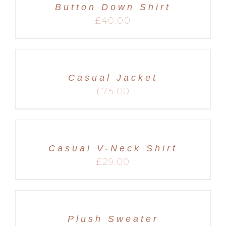
Button Down Shirt
MARIAGES
£
40.00
Casual Jacket
£
75.00
Casual V-Neck Shirt
£
29.00
Plush Sweater