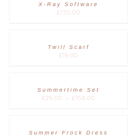
X-Ray Software
MARIAGES
£
170.00
Twill Scarf
£
19.00
Summertime Set
Plage
£
29.00
£
150.00
–
de
prix :
£29.00
à
£150.00
Summer Frock Dress