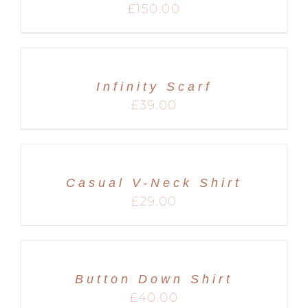
£
150.00
Infinity Scarf
£
39.00
Casual V-Neck Shirt
£
29.00
Button Down Shirt
£
40.00