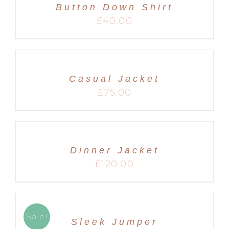
Button Down Shirt
MARIAGES
£
40.00
Casual Jacket
£
75.00
Dinner Jacket
£
120.00
Sale!
Sleek Jumper