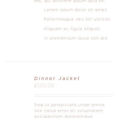
est, qui dolorem ipsum quia sit.
Lorem ipsum dolor sit amet
Pellentesque nec tor ultrices
Aliquam ac ligula aliquet
In elementum lacus non leo
Dinner Jacket
£
120.00
Sed ut perspiciatis unde omnis
iste natus error sit voluptatem
accusantium doloremque