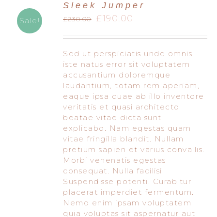
Sleek Jumper
MARIAGES
Le
Le
£
190.00
£
230.00
Sale!
prix
prix
initial
actuel
était :
est :
Sed ut perspiciatis unde omnis
£230.00.
£190.00.
iste natus error sit voluptatem
accusantium doloremque
laudantium, totam rem aperiam,
eaque ipsa quae ab illo inventore
veritatis et quasi architecto
beatae vitae dicta sunt
explicabo. Nam egestas quam
vitae fringilla blandit. Nullam
pretium sapien et varius convallis.
Morbi venenatis egestas
consequat. Nulla facilisi.
Suspendisse potenti. Curabitur
placerat imperdiet fermentum.
Nemo enim ipsam voluptatem
quia voluptas sit aspernatur aut