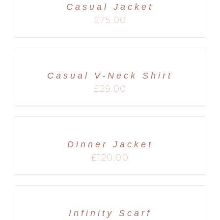
Casual Jacket
MARIAGES
£
75.00
Casual V-Neck Shirt
£
29.00
Dinner Jacket
£
120.00
Infinity Scarf