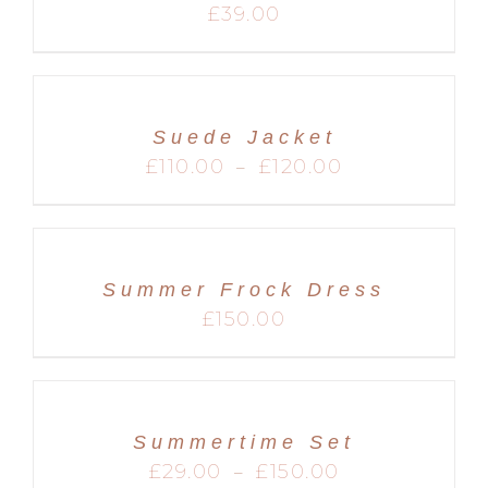
£
39.00
Suede Jacket
Plage
£
110.00
£
120.00
–
de
prix :
£110.00
à
£120.00
Summer Frock Dress
£
150.00
Summertime Set
Plage
£
29.00
£
150.00
–