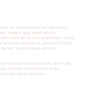
 error sit voluptatem accusantium
m, eaque ipsa quae ab illo
eatae vitae dicta sunt explicabo. Nam
m pretium sapien et varius convallis.
acilisi. Suspendisse potenti.
sit aspernatur aut odit aut fugit,
qui ratione voluptatem sequi
olorem ipsum quia sit.