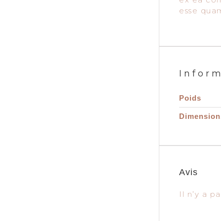
esse quam
Infor
Poids
Dimension
Avis
Il n’y a p