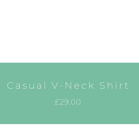
Casual V-Neck Shirt
£
29.00