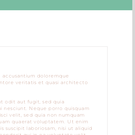
tem accusantium doloremque
tore veritatis et quasi architecto
 odit aut fugit, sed quia
ui nesciunt. Neque porro quisquam
pisci velit, sed quia non numquam
quam quaerat voluptatem. Ut enim
suscipit laboriosam, nisi ut aliquid
nderit qui in ea voluptate velit