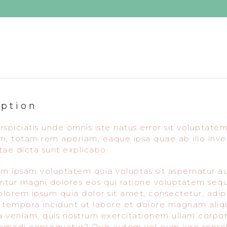
iption
rspiciatis unde omnis iste natus error sit volupta
m, totam rem aperiam, eaque ipsa quae ab illo inven
tae dicta sunt explicabo.
 ipsam voluptatem quia voluptas sit aspernatur aut
tur magni dolores eos qui ratione voluptatem seq
dolorem ipsum quia dolor sit amet, consectetur, adi
 tempora incidunt ut labore et dolore magnam ali
 veniam, quis nostrum exercitationem ullam corporis 
modi consequatur? Quis autem vel eum iure reprehe