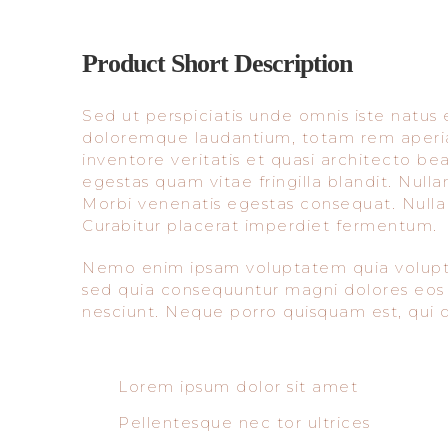
Product Short Description
Sed ut perspiciatis unde omnis iste natus
doloremque laudantium, totam rem aperia
inventore veritatis et quasi architecto b
egestas quam vitae fringilla blandit. Nulla
Morbi venenatis egestas consequat. Nulla f
Curabitur placerat imperdiet fermentum.
Nemo enim ipsam voluptatem quia voluptas 
sed quia consequuntur magni dolores eos 
nesciunt. Neque porro quisquam est, qui d
Lorem ipsum dolor sit amet
Pellentesque nec tor ultrices