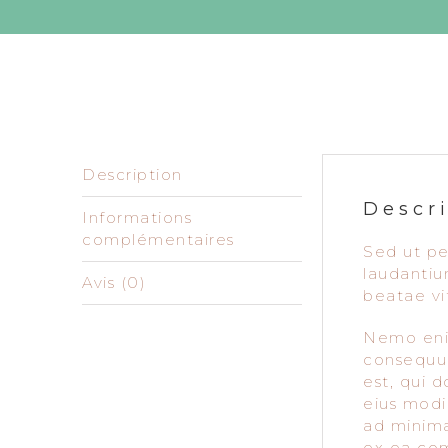
Description
Descr
Informations
complémentaires
Sed ut pe
laudantiu
Avis (0)
beatae vi
Nemo enim
consequun
est, qui 
eius modi
ad minima
ex ea com