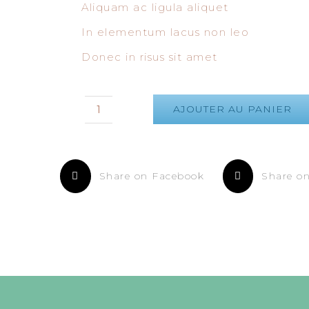
Aliquam ac ligula aliquet
In elementum lacus non leo
Donec in risus sit amet
AJOUTER AU PANIER
quantité
de
Casual
V-
Share on Facebook
Share on
Neck
Shirt