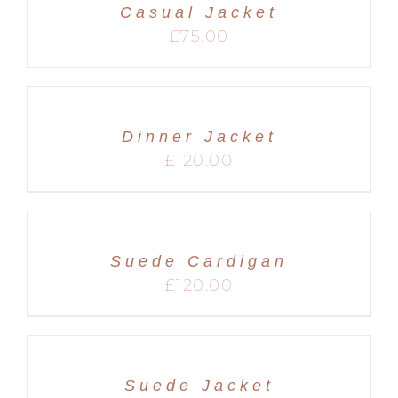
Casual Jacket
MARIAGES
£
75.00
Dinner Jacket
£
120.00
Suede Cardigan
£
120.00
Suede Jacket