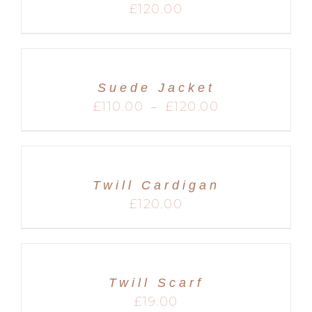
£
120.00
Suede Jacket
Plage
£
110.00
£
120.00
–
de
prix :
£110.00
à
£120.00
Twill Cardigan
£
120.00
Twill Scarf
£
19.00