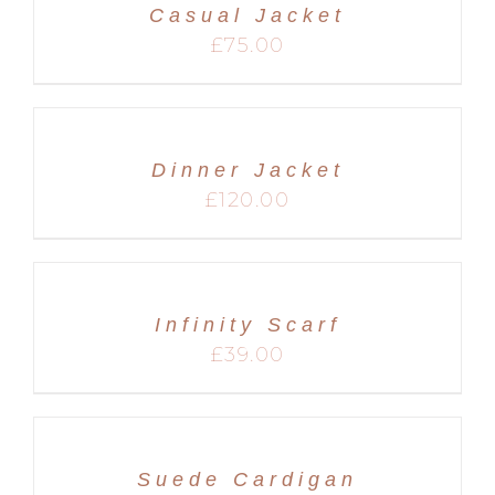
Casual Jacket
MARIAGES
£
75.00
Dinner Jacket
£
120.00
Infinity Scarf
£
39.00
Suede Cardigan