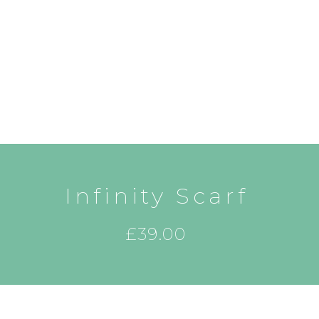
Infinity Scarf
£
39.00