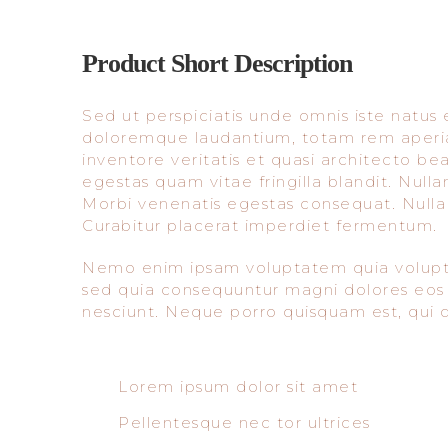
Product Short Description
Sed ut perspiciatis unde omnis iste natus
doloremque laudantium, totam rem aperia
inventore veritatis et quasi architecto b
egestas quam vitae fringilla blandit. Nulla
Morbi venenatis egestas consequat. Nulla f
Curabitur placerat imperdiet fermentum.
Nemo enim ipsam voluptatem quia voluptas 
sed quia consequuntur magni dolores eos 
nesciunt. Neque porro quisquam est, qui d
Lorem ipsum dolor sit amet
Pellentesque nec tor ultrices