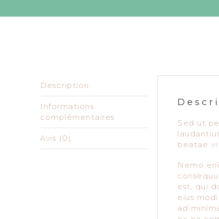
Description
Descr
Informations
complémentaires
Sed ut pe
laudantiu
Avis (0)
beatae vi
Nemo enim
consequun
est, qui 
eius modi
ad minima
ex ea com