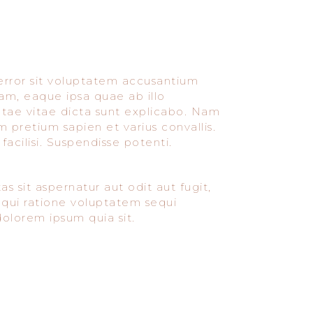
 error sit voluptatem accusantium
m, eaque ipsa quae ab illo
eatae vitae dicta sunt explicabo. Nam
m pretium sapien et varius convallis.
acilisi. Suspendisse potenti.
sit aspernatur aut odit aut fugit,
qui ratione voluptatem sequi
olorem ipsum quia sit.