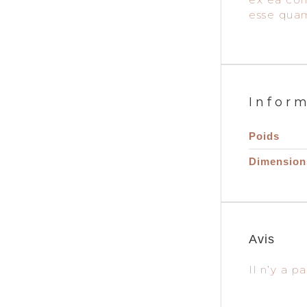
esse quam
Infor
Poids
Dimension
Avis
Il n’y a p