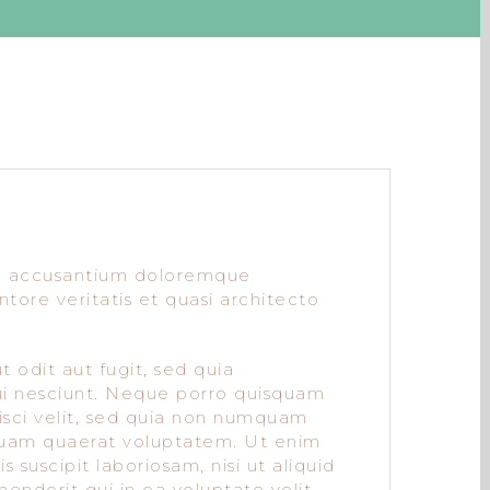
tem accusantium doloremque
tore veritatis et quasi architecto
 odit aut fugit, sed quia
ui nesciunt. Neque porro quisquam
pisci velit, sed quia non numquam
quam quaerat voluptatem. Ut enim
suscipit laboriosam, nisi ut aliquid
nderit qui in ea voluptate velit