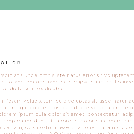
iption
rspiciatis unde omnis iste natus error sit volupta
m, totam rem aperiam, eaque ipsa quae ab illo inven
tae dicta sunt explicabo.
 ipsam voluptatem quia voluptas sit aspernatur aut
tur magni dolores eos qui ratione voluptatem seq
dolorem ipsum quia dolor sit amet, consectetur, adi
 tempora incidunt ut labore et dolore magnam ali
 veniam, quis nostrum exercitationem ullam corporis 
modi consequatur? Quis autem vel eum iure reprehe