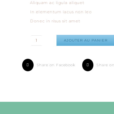
Aliquam ac ligula aliquet
In elementum lacus non leo
Donec in risus sit amet
AJOUTER AU PANIER
quantité
de
Infinity
Scarf
Share on Facebook
Share on