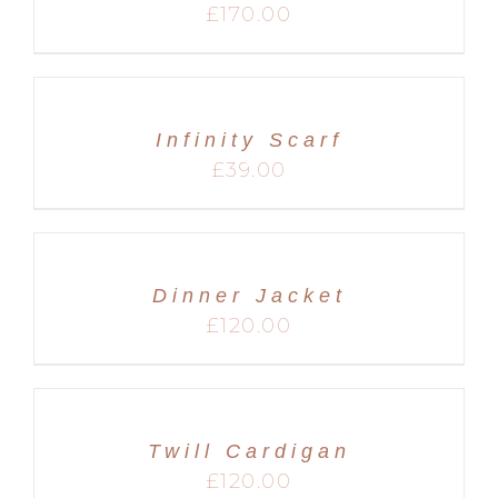
£
170.00
Infinity Scarf
£
39.00
Dinner Jacket
£
120.00
Twill Cardigan
£
120.00