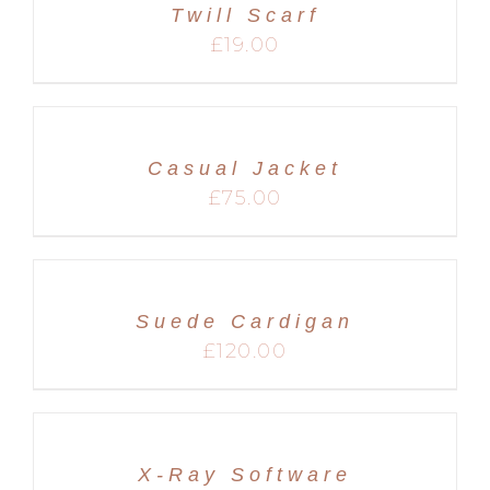
Twill Scarf
MARIAGES
£
19.00
Casual Jacket
£
75.00
Suede Cardigan
£
120.00
X-Ray Software