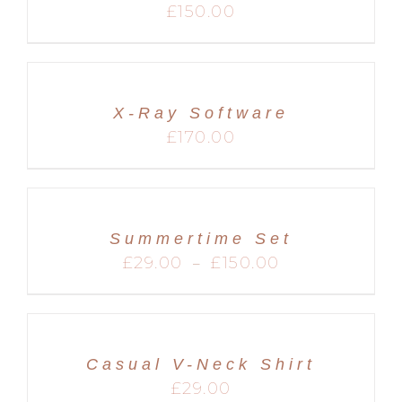
£
150.00
X-Ray Software
£
170.00
Summertime Set
Plage
£
29.00
£
150.00
–
de
prix :
£29.00
à
£150.00
Casual V-Neck Shirt
£
29.00