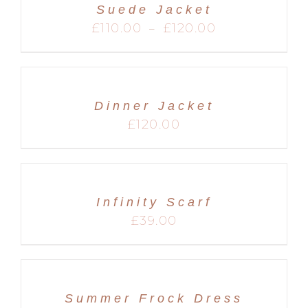
Suede Jacket
MARIAGES
Plage
£
110.00
£
120.00
–
de
prix :
£110.00
à
£120.00
Dinner Jacket
£
120.00
Infinity Scarf
£
39.00
Summer Frock Dress